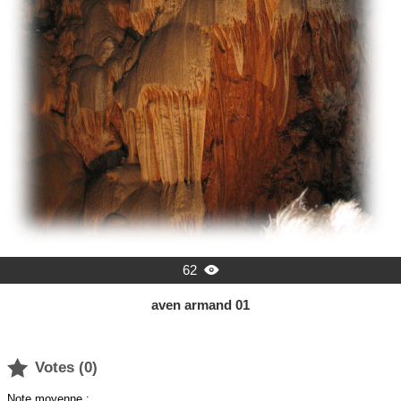
62

aven armand 01

Votes (
0
)
Note moyenne :