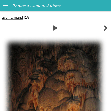

Photos d'Aumont-Aubrac
aven armand
[1/7]

