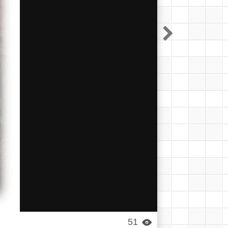

51
