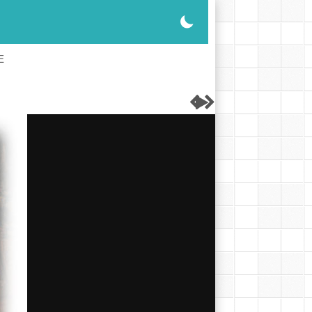

E


