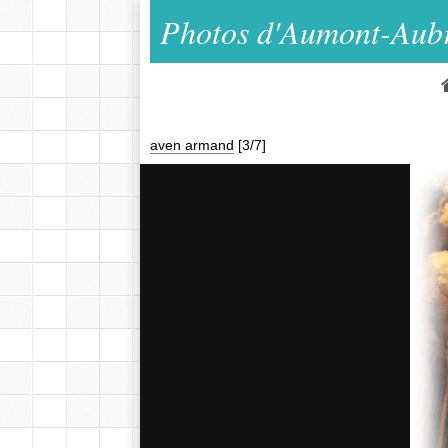
Photos d'Aumont-Aub
aven armand
[3/7]