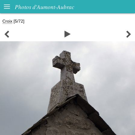

Photos d'Aumont-Aubrac
Croix
[5/72]


